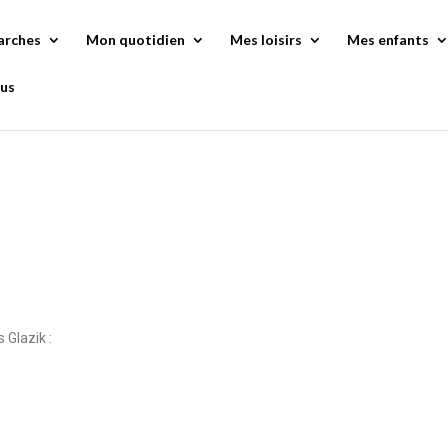
arches
Mon quotidien
Mes loisirs
Mes enfants
us
 Glazik :