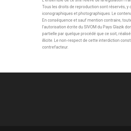
L’ensemble de ce site relève de la législation fran
Tous les droits de reproduction sont réservés, 
iconographiques et photographiques. Le contenu 
En conséquence et sauf mention contraire, toute
l’autorisation écrite du SIVOM du Pays Glazik do
partielle par quelque procédé que ce soit, réali
illicite. Le non-respect de cette interdiction co
contrefacteur.