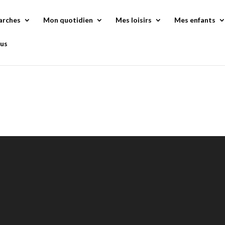
arches
Mon quotidien
Mes loisirs
Mes enfants
us